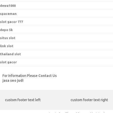
dewa1000
spaceman
slot gacor 777
depo 5k
situs slot
link slot
thailand slot
slot gacor
For Information Please
Contact Us
jasa seo judi
custom footer text left
custom footer text right