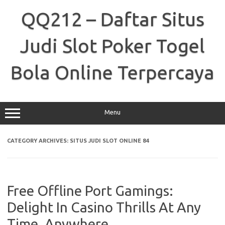
Skip
to
QQ212 – Daftar Situs
content
Judi Slot Poker Togel
Bola Online Terpercaya
Menu
CATEGORY ARCHIVES:
SITUS JUDI SLOT ONLINE 84
Free Offline Port Gamings:
Delight In Casino Thrills At Any
Time, Anywhere