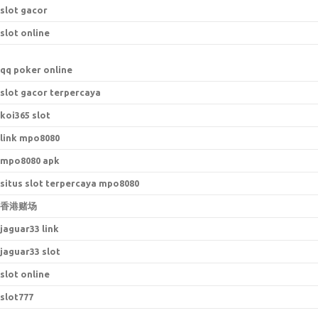
slot gacor
slot online
qq poker online
slot gacor terpercaya
koi365 slot
link mpo8080
mpo8080 apk
situs slot terpercaya mpo8080
香港赌场
jaguar33 link
jaguar33 slot
slot online
slot777