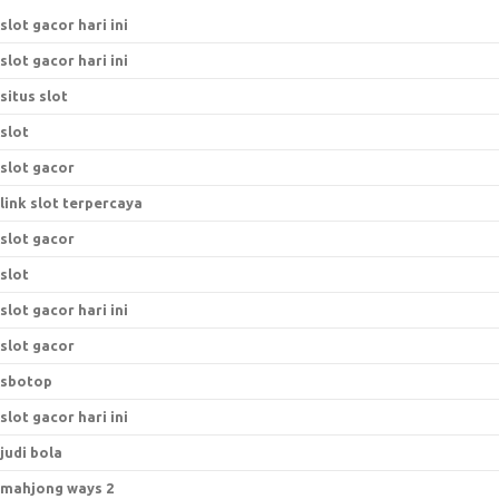
slot gacor hari ini
slot gacor hari ini
situs slot
slot
slot gacor
link slot terpercaya
slot gacor
slot
slot gacor hari ini
slot gacor
sbotop
slot gacor hari ini
judi bola
mahjong ways 2