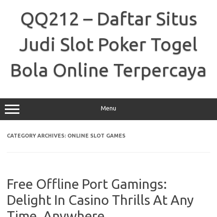
Skip
to
QQ212 – Daftar Situs
content
Judi Slot Poker Togel
Bola Online Terpercaya
Menu
CATEGORY ARCHIVES:
ONLINE SLOT GAMES
Free Offline Port Gamings:
Delight In Casino Thrills At Any
Time, Anywhere