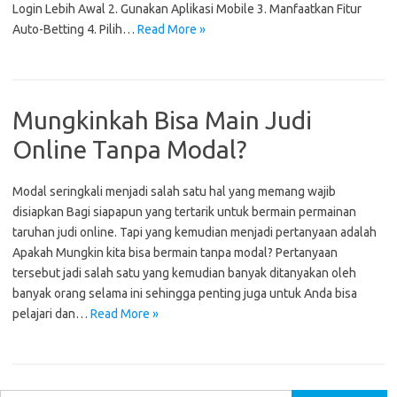
Login Lebih Awal 2. Gunakan Aplikasi Mobile 3. Manfaatkan Fitur
Auto-Betting 4. Pilih…
Read More »
Mungkinkah Bisa Main Judi
Online Tanpa Modal?
Modal seringkali menjadi salah satu hal yang memang wajib
disiapkan Bagi siapapun yang tertarik untuk bermain permainan
taruhan judi online. Tapi yang kemudian menjadi pertanyaan adalah
Apakah Mungkin kita bisa bermain tanpa modal? Pertanyaan
tersebut jadi salah satu yang kemudian banyak ditanyakan oleh
banyak orang selama ini sehingga penting juga untuk Anda bisa
pelajari dan…
Read More »