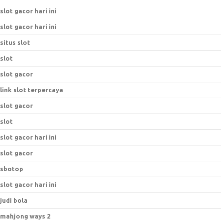
slot gacor hari ini
slot gacor hari ini
situs slot
slot
slot gacor
link slot terpercaya
slot gacor
slot
slot gacor hari ini
slot gacor
sbotop
slot gacor hari ini
judi bola
mahjong ways 2