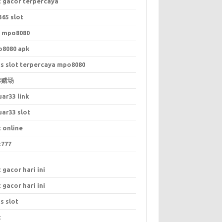
t gacor terpercaya
365 slot
k mpo8080
8080 apk
us slot terpercaya mpo8080
港赌场
uar33 link
uar33 slot
t online
t777
t gacor hari ini
t gacor hari ini
us slot
t