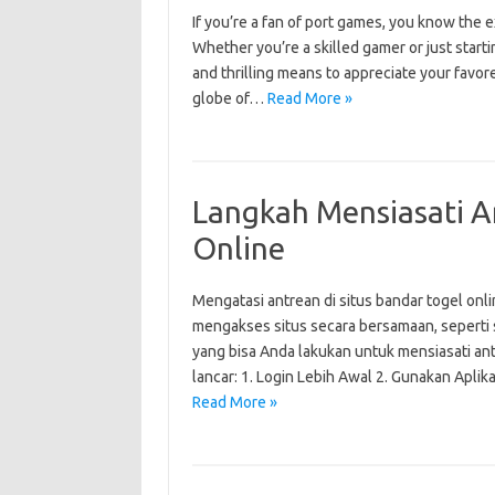
If you’re a fan of port games, you know the 
Whether you’re a skilled gamer or just start
and thrilling means to appreciate your favor
globe of…
Read More »
Langkah Mensiasati An
Online
Mengatasi antrean di situs bandar togel onl
mengakses situs secara bersamaan, seperti
yang bisa Anda lakukan untuk mensiasati an
lancar: 1. Login Lebih Awal 2. Gunakan Aplik
Read More »