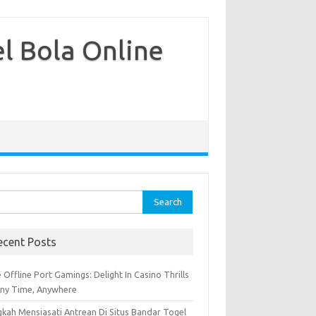
el Bola Online
rch
ecent Posts
 Offline Port Gamings: Delight In Casino Thrills
Any Time, Anywhere
gkah Mensiasati Antrean Di Situs Bandar Togel