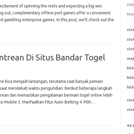
Onl
excitement of spinning the reels and expecting a big win.
ing out, complimentary offline port games offer a convenient
Mun
ed gambling enterprise games. In this post, we’ll check out the
slo
slo
slo
trean Di Situs Bandar Togel
mej
hk
hk
ine bisa menjadi tantangan, terutama saat banyak pemain
hk
 saat mendekati waktu pengundian. Berikut beberapa langkah
trean dan memastikan pengalaman bermain togel online lebih
slo
asi Mobile 3. Manfaatkan Fitur Auto-Betting 4. Pilih…
slo
qq 