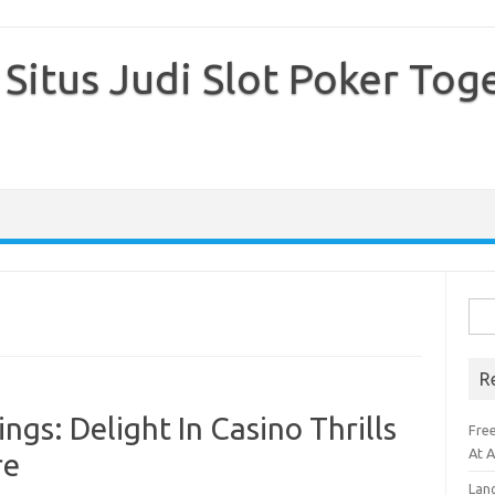
Situs Judi Slot Poker Tog
Sea
for:
R
ngs: Delight In Casino Thrills
Free
At 
re
Lan