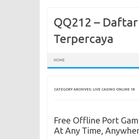
Skip
to
content
QQ212 – Daftar 
Terpercaya
HOME
CATEGORY ARCHIVES:
LIVE CASINO ONLINE 18
Free Offline Port Gami
At Any Time, Anywhe