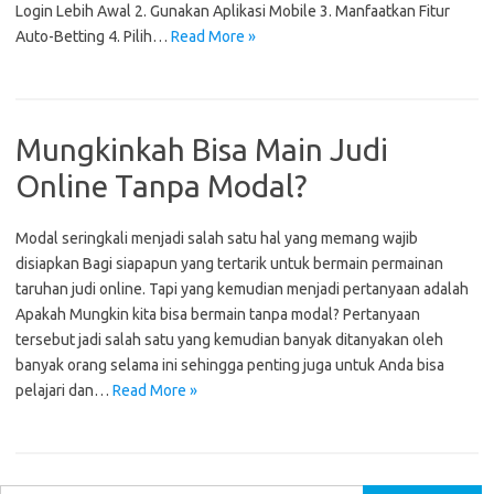
Login Lebih Awal 2. Gunakan Aplikasi Mobile 3. Manfaatkan Fitur
Auto-Betting 4. Pilih…
Read More »
Mungkinkah Bisa Main Judi
Online Tanpa Modal?
Modal seringkali menjadi salah satu hal yang memang wajib
disiapkan Bagi siapapun yang tertarik untuk bermain permainan
taruhan judi online. Tapi yang kemudian menjadi pertanyaan adalah
Apakah Mungkin kita bisa bermain tanpa modal? Pertanyaan
tersebut jadi salah satu yang kemudian banyak ditanyakan oleh
banyak orang selama ini sehingga penting juga untuk Anda bisa
pelajari dan…
Read More »