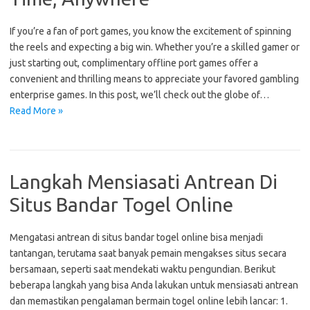
If you’re a fan of port games, you know the excitement of spinning
the reels and expecting a big win. Whether you’re a skilled gamer or
just starting out, complimentary offline port games offer a
convenient and thrilling means to appreciate your favored gambling
enterprise games. In this post, we’ll check out the globe of…
Read More »
Langkah Mensiasati Antrean Di
Situs Bandar Togel Online
Mengatasi antrean di situs bandar togel online bisa menjadi
tantangan, terutama saat banyak pemain mengakses situs secara
bersamaan, seperti saat mendekati waktu pengundian. Berikut
beberapa langkah yang bisa Anda lakukan untuk mensiasati antrean
dan memastikan pengalaman bermain togel online lebih lancar: 1.