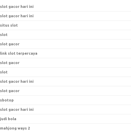
slot gacor hari ini
slot gacor hari ini
situs slot
slot
slot gacor
link slot terpercaya
slot gacor
slot
slot gacor hari ini
slot gacor
sbotop
slot gacor hari ini
judi bola
mahjong ways 2