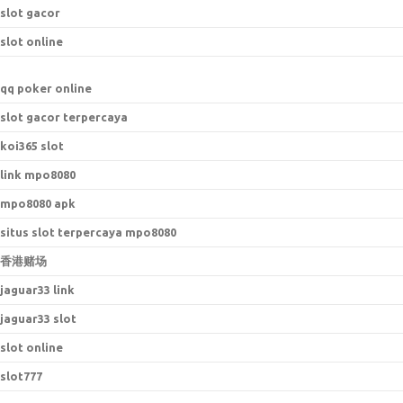
slot gacor
slot online
qq poker online
slot gacor terpercaya
koi365 slot
link mpo8080
mpo8080 apk
situs slot terpercaya mpo8080
香港赌场
jaguar33 link
jaguar33 slot
slot online
slot777