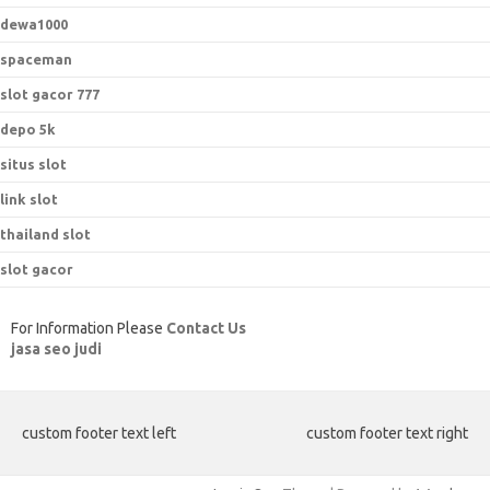
dewa1000
spaceman
slot gacor 777
depo 5k
situs slot
link slot
thailand slot
slot gacor
For Information Please
Contact Us
jasa seo judi
custom footer text left
custom footer text right