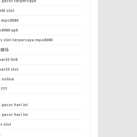
t gacor terpercaya
365 slot
k mpo8080
8080 apk
us slot terpercaya mpo8080
港赌场
uar33 link
uar33 slot
t online
t777
t gacor hari ini
t gacor hari ini
us slot
t