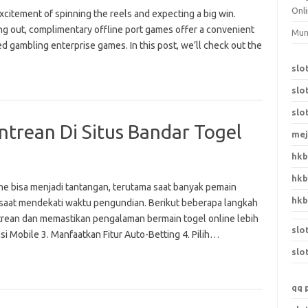
Onl
excitement of spinning the reels and expecting a big win.
ing out, complimentary offline port games offer a convenient
Mun
ed gambling enterprise games. In this post, we’ll check out the
slo
slo
slo
trean Di Situs Bandar Togel
mej
hk
hk
ine bisa menjadi tantangan, terutama saat banyak pemain
hk
 saat mendekati waktu pengundian. Berikut beberapa langkah
trean dan memastikan pengalaman bermain togel online lebih
slo
asi Mobile 3. Manfaatkan Fitur Auto-Betting 4. Pilih…
slo
qq 