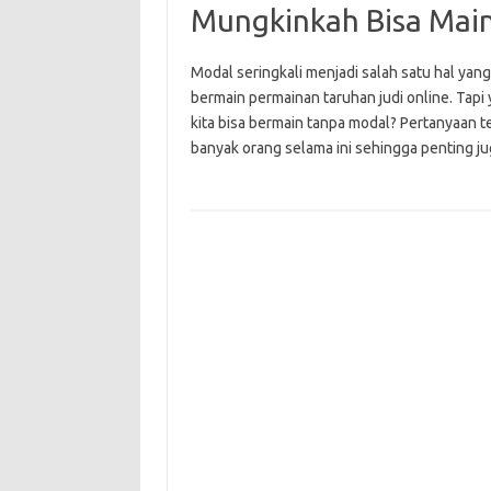
Mungkinkah Bisa Main
Modal seringkali menjadi salah satu hal yan
bermain permainan taruhan judi online. Tap
kita bisa bermain tanpa modal? Pertanyaan t
banyak orang selama ini sehingga penting j