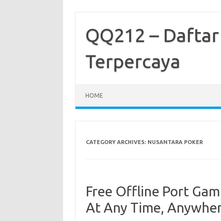
Skip
to
content
QQ212 – Daftar 
Terpercaya
HOME
CATEGORY ARCHIVES:
NUSANTARA POKER
Free Offline Port Gami
At Any Time, Anywhe