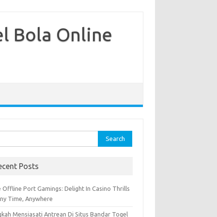
el Bola Online
rch
ecent Posts
 Offline Port Gamings: Delight In Casino Thrills
Any Time, Anywhere
gkah Mensiasati Antrean Di Situs Bandar Togel