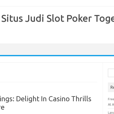
Situs Judi Slot Poker Tog
Sea
for:
R
ngs: Delight In Casino Thrills
Free
At 
re
Lan