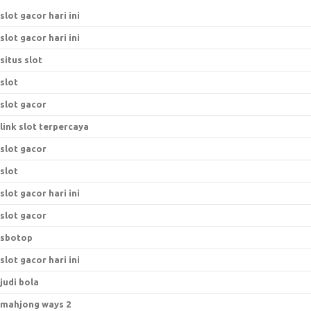
slot gacor hari ini
slot gacor hari ini
situs slot
slot
slot gacor
link slot terpercaya
slot gacor
slot
slot gacor hari ini
slot gacor
sbotop
slot gacor hari ini
judi bola
mahjong ways 2