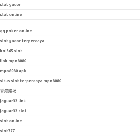
slot gacor
slot online
qq poker online
slot gacor terpercaya
koi365 slot
link mpo8080
mpo8080 apk
situs slot terpercaya mpo8080
香港赌场
jaguar33 link
jaguar33 slot
slot online
slot777