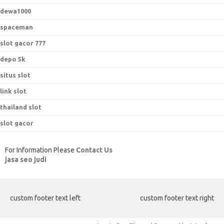
dewa1000
spaceman
slot gacor 777
depo 5k
situs slot
link slot
thailand slot
slot gacor
For Information Please
Contact Us
jasa seo judi
custom footer text left
custom footer text right