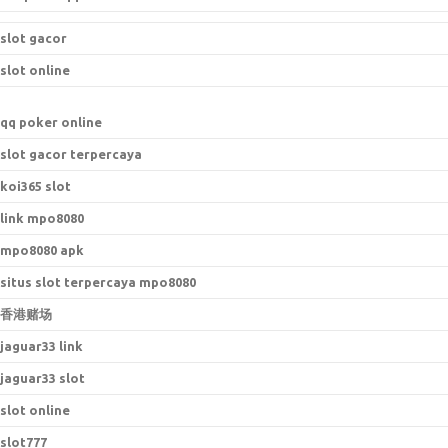
slot gacor
slot online
qq poker online
slot gacor terpercaya
koi365 slot
link mpo8080
mpo8080 apk
situs slot terpercaya mpo8080
香港赌场
jaguar33 link
jaguar33 slot
slot online
slot777