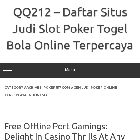
Skip
to
QQ212 – Daftar Situs
content
Judi Slot Poker Togel
Bola Online Terpercaya
Menu
CATEGORY ARCHIVES:
POKER757 COM AGEN JUDI POKER ONLINE
TERPERCAYA INDONESIA
Free Offline Port Gamings:
Delight In Casino Thrills At Any