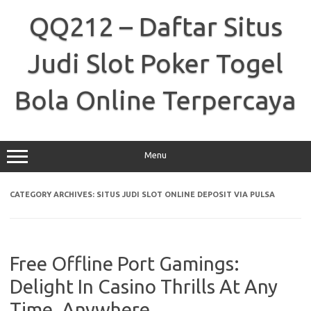
Skip
to
QQ212 – Daftar Situs
content
Judi Slot Poker Togel
Bola Online Terpercaya
Menu
CATEGORY ARCHIVES:
SITUS JUDI SLOT ONLINE DEPOSIT VIA PULSA
Free Offline Port Gamings:
Delight In Casino Thrills At Any
Time, Anywhere