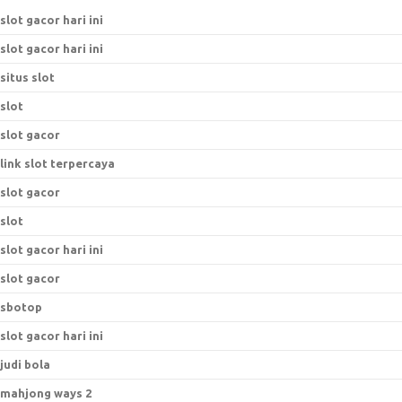
slot gacor hari ini
slot gacor hari ini
situs slot
slot
slot gacor
link slot terpercaya
slot gacor
slot
slot gacor hari ini
slot gacor
sbotop
slot gacor hari ini
judi bola
mahjong ways 2