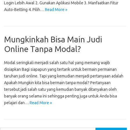
Login Lebih Awal 2. Gunakan Aplikasi Mobile 3. Manfaatkan Fitur
Auto-Betting 4. Pilih…
Read More »
Mungkinkah Bisa Main Judi
Online Tanpa Modal?
Modal seringkali menjadi salah satu hal yang memang wajib
disiapkan Bagi siapapun yang tertarik untuk bermain permainan
taruhan judi online. Tapi yang kemudian menjadi pertanyaan adalah
Apakah Mungkin kita bisa bermain tanpa modal? Pertanyaan
tersebut jadi salah satu yang kemudian banyak ditanyakan oleh
banyak orang selama ini sehingga penting juga untuk Anda bisa
pelajari dan…
Read More »