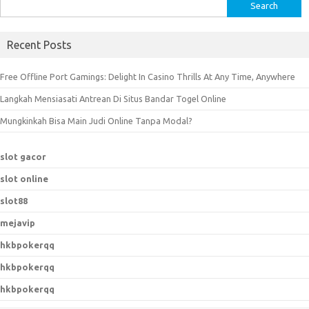
S
e
a
Recent Posts
r
c
Free Offline Port Gamings: Delight In Casino Thrills At Any Time, Anywhere
h
Langkah Mensiasati Antrean Di Situs Bandar Togel Online
f
o
Mungkinkah Bisa Main Judi Online Tanpa Modal?
r
:
slot gacor
slot online
slot88
mejavip
hkbpokerqq
hkbpokerqq
hkbpokerqq