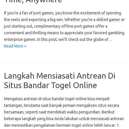
If you’re a fan of port games, you know the excitement of spinning
the reels and expecting a big win. Whether you’re a skilled gamer or
just starting out, complimentary offline port games offer a
convenient and thrilling means to appreciate your favored gambling
enterprise games. In this post, we’ll check out the globe of…
Read More »
Langkah Mensiasati Antrean Di
Situs Bandar Togel Online
Mengatasi antrean di situs bandar togel online bisa menjadi
tantangan, terutama saat banyak pemain mengakses situs secara
bersamaan, seperti saat mendekati waktu pengundian. Berikut
beberapa langkah yang bisa Anda lakukan untuk mensiasati antrean
dan memastikan pengalaman bermain togel online lebih lancar: 1.