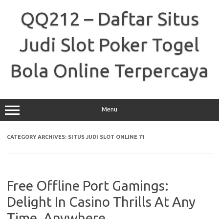
Skip
to
QQ212 – Daftar Situs
content
Judi Slot Poker Togel
Bola Online Terpercaya
Menu
CATEGORY ARCHIVES:
SITUS JUDI SLOT ONLINE 71
Free Offline Port Gamings:
Delight In Casino Thrills At Any
Time, Anywhere