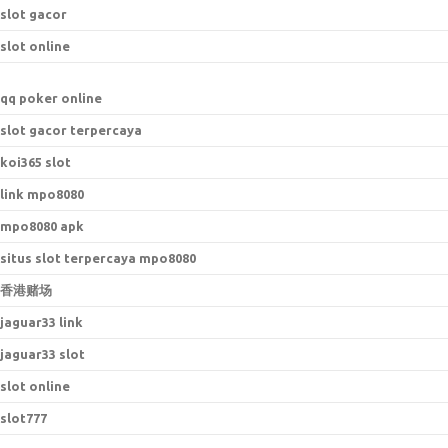
slot gacor
slot online
qq poker online
slot gacor terpercaya
koi365 slot
link mpo8080
mpo8080 apk
situs slot terpercaya mpo8080
香港赌场
jaguar33 link
jaguar33 slot
slot online
slot777