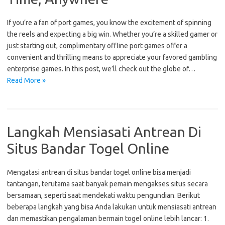
If you’re a fan of port games, you know the excitement of spinning
the reels and expecting a big win. Whether you’re a skilled gamer or
just starting out, complimentary offline port games offer a
convenient and thrilling means to appreciate your favored gambling
enterprise games. In this post, we’ll check out the globe of…
Read More »
Langkah Mensiasati Antrean Di
Situs Bandar Togel Online
Mengatasi antrean di situs bandar togel online bisa menjadi
tantangan, terutama saat banyak pemain mengakses situs secara
bersamaan, seperti saat mendekati waktu pengundian. Berikut
beberapa langkah yang bisa Anda lakukan untuk mensiasati antrean
dan memastikan pengalaman bermain togel online lebih lancar: 1.