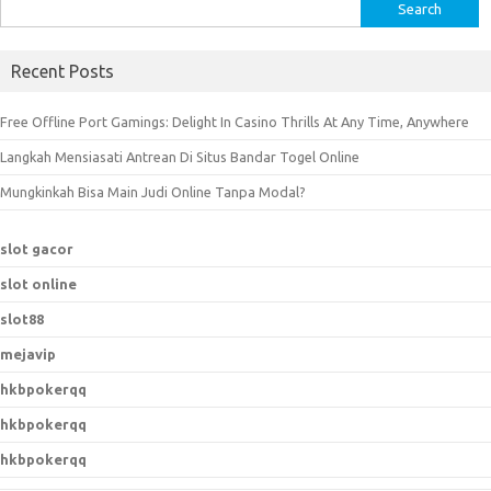
S
e
a
Recent Posts
r
c
Free Offline Port Gamings: Delight In Casino Thrills At Any Time, Anywhere
h
Langkah Mensiasati Antrean Di Situs Bandar Togel Online
f
o
Mungkinkah Bisa Main Judi Online Tanpa Modal?
r
:
slot gacor
slot online
slot88
mejavip
hkbpokerqq
hkbpokerqq
hkbpokerqq