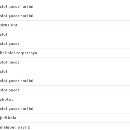
slot gacor hari ini
slot gacor hari ini
situs slot
slot
slot gacor
link slot terpercaya
slot gacor
slot
slot gacor hari ini
slot gacor
sbotop
slot gacor hari ini
judi bola
mahjong ways 2