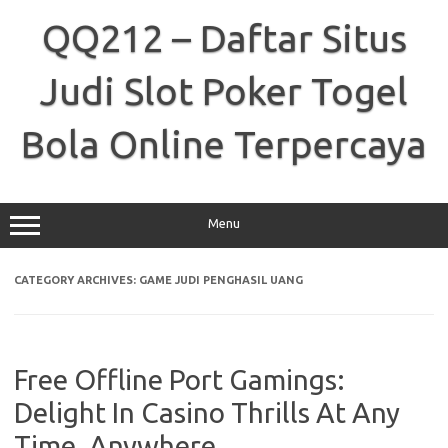
Skip
to
QQ212 – Daftar Situs
content
Judi Slot Poker Togel
Bola Online Terpercaya
Menu
CATEGORY ARCHIVES:
GAME JUDI PENGHASIL UANG
Free Offline Port Gamings:
Delight In Casino Thrills At Any
Time, Anywhere