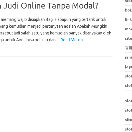
slo
 Judi Online Tanpa Modal?
koi
g memang wajib disiapkan Bagi siapapun yang tertarik untuk
lin
i yang kemudian menjadi pertanyaan adalah Apakah Mungkin
mpo
ersebut jadi salah satu yang kemudian banyak ditanyakan oleh
sit
uga untuk Anda bisa pelajari dan…
Read More »
香
jag
jag
slo
slo
slo
slo
sit
slo