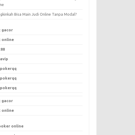
ine
gkinkah Bisa Main Judi Online Tanpa Modal?
t gacor
t online
t88
avip
bpokerqq
bpokerqq
bpokerqq
t gacor
t online
poker online