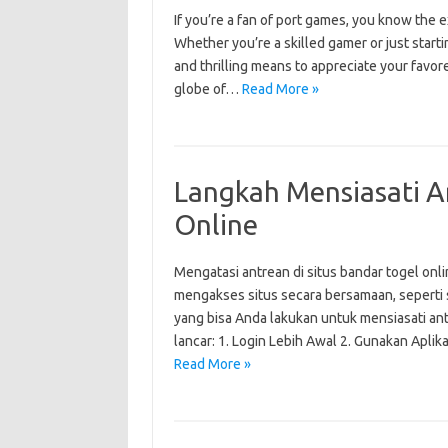
If you’re a fan of port games, you know the 
Whether you’re a skilled gamer or just start
and thrilling means to appreciate your favor
globe of…
Read More »
Langkah Mensiasati An
Online
Mengatasi antrean di situs bandar togel onl
mengakses situs secara bersamaan, seperti
yang bisa Anda lakukan untuk mensiasati an
lancar: 1. Login Lebih Awal 2. Gunakan Aplik
Read More »