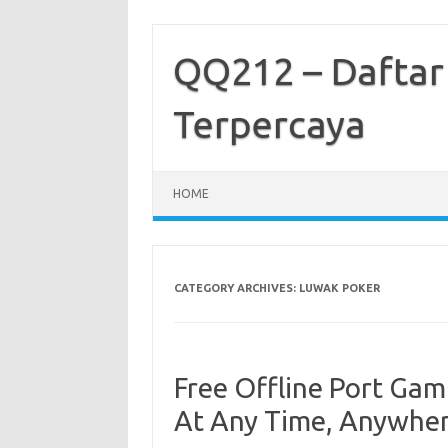
Skip
to
content
QQ212 – Daftar 
Terpercaya
HOME
CATEGORY ARCHIVES:
LUWAK POKER
Free Offline Port Gami
At Any Time, Anywhe