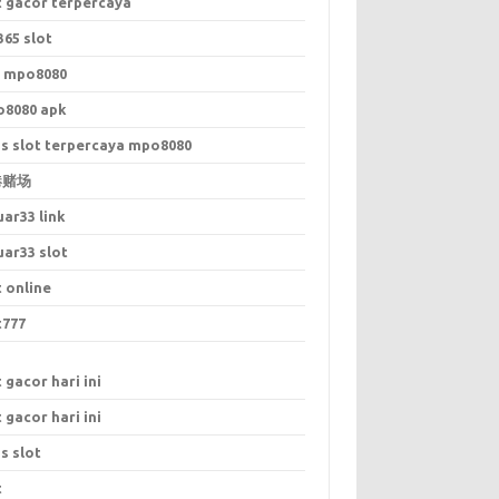
t gacor terpercaya
365 slot
k mpo8080
8080 apk
us slot terpercaya mpo8080
港赌场
uar33 link
uar33 slot
t online
t777
t gacor hari ini
t gacor hari ini
us slot
t