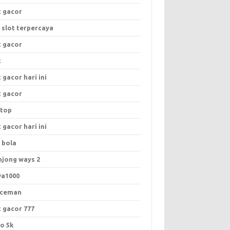
t gacor
k slot terpercaya
t gacor
t
t gacor hari ini
t gacor
top
t gacor hari ini
i bola
jong ways 2
a1000
aceman
t gacor 777
o 5k