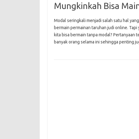
Mungkinkah Bisa Main
Modal seringkali menjadi salah satu hal yan
bermain permainan taruhan judi online. Tap
kita bisa bermain tanpa modal? Pertanyaan t
banyak orang selama ini sehingga penting j