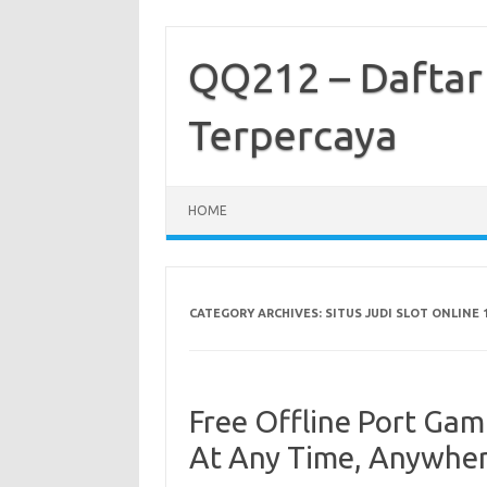
Skip
to
content
QQ212 – Daftar 
Terpercaya
HOME
CATEGORY ARCHIVES:
SITUS JUDI SLOT ONLINE 
Free Offline Port Gami
At Any Time, Anywhe