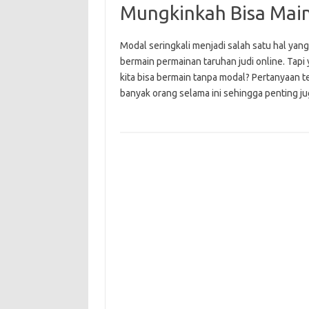
Mungkinkah Bisa Main
Modal seringkali menjadi salah satu hal yan
bermain permainan taruhan judi online. Tap
kita bisa bermain tanpa modal? Pertanyaan t
banyak orang selama ini sehingga penting j