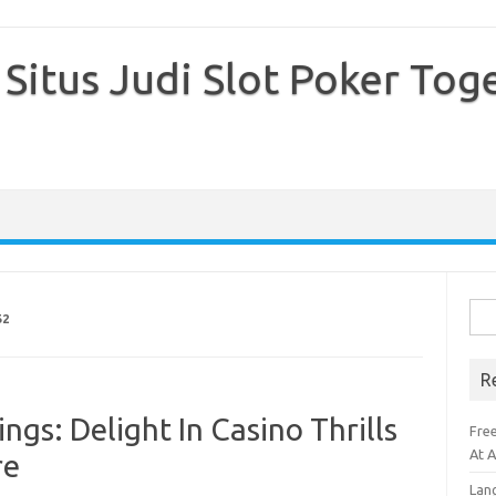
Situs Judi Slot Poker Tog
Sea
52
for:
R
ngs: Delight In Casino Thrills
Free
At 
re
Lan