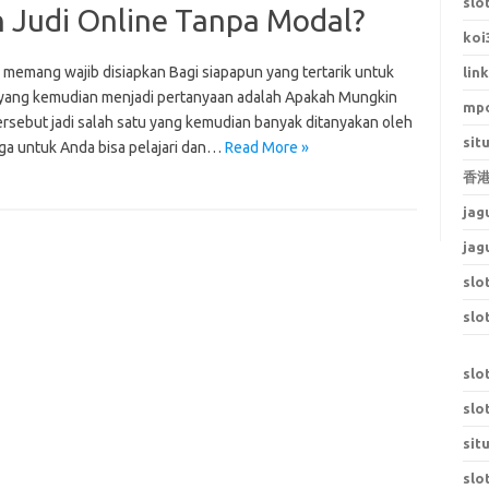
slo
 Judi Online Tanpa Modal?
koi
g memang wajib disiapkan Bagi siapapun yang tertarik untuk
lin
i yang kemudian menjadi pertanyaan adalah Apakah Mungkin
mpo
ersebut jadi salah satu yang kemudian banyak ditanyakan oleh
sit
uga untuk Anda bisa pelajari dan…
Read More »
香
jag
jag
slo
slo
slo
slo
sit
slo