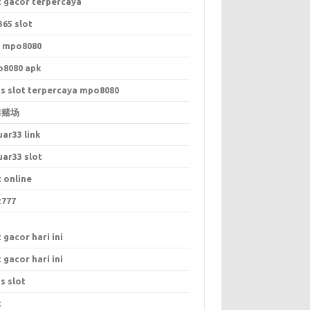
t gacor terpercaya
365 slot
k mpo8080
8080 apk
us slot terpercaya mpo8080
港赌场
uar33 link
uar33 slot
t online
t777
t gacor hari ini
t gacor hari ini
us slot
t