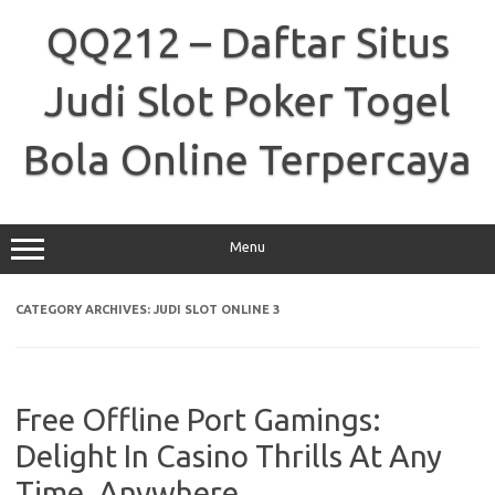
Skip
to
QQ212 – Daftar Situs
content
Judi Slot Poker Togel
Bola Online Terpercaya
Menu
CATEGORY ARCHIVES:
JUDI SLOT ONLINE 3
Free Offline Port Gamings:
Delight In Casino Thrills At Any
Time, Anywhere