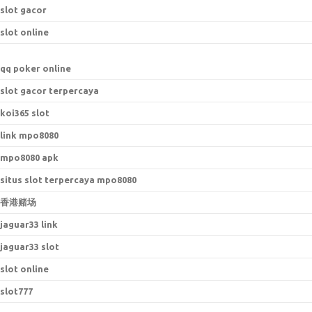
slot gacor
slot online
qq poker online
slot gacor terpercaya
koi365 slot
link mpo8080
mpo8080 apk
situs slot terpercaya mpo8080
香港赌场
jaguar33 link
jaguar33 slot
slot online
slot777