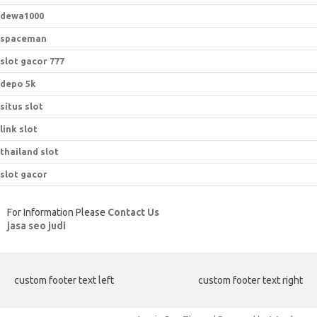
dewa1000
spaceman
slot gacor 777
depo 5k
situs slot
link slot
thailand slot
slot gacor
For Information Please
Contact Us
jasa seo judi
custom footer text left
custom footer text right