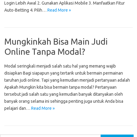
Login Lebih Awal 2. Gunakan Aplikasi Mobile 3. Manfaatkan Fitur
Auto-Betting 4. Pilih…
Read More »
Mungkinkah Bisa Main Judi
Online Tanpa Modal?
Modal seringkali menjadi salah satu hal yang memang wajib
disiapkan Bagi siapapun yang tertarik untuk bermain permainan
taruhan judi online. Tapi yang kemudian menjadi pertanyaan adalah
Apakah Mungkin kita bisa bermain tanpa modal? Pertanyaan
tersebut jadi salah satu yang kemudian banyak ditanyakan oleh
banyak orang selama ini sehingga penting juga untuk Anda bisa
pelajari dan…
Read More »