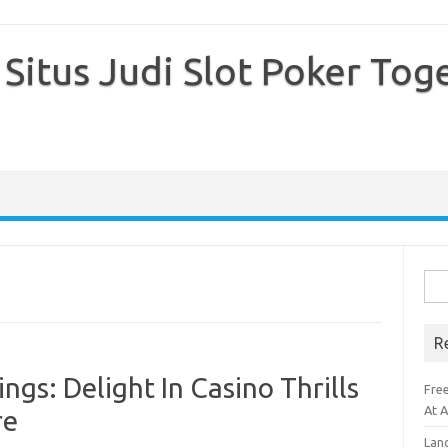
Situs Judi Slot Poker Tog
Sea
for:
R
ngs: Delight In Casino Thrills
Free
At 
re
Lan