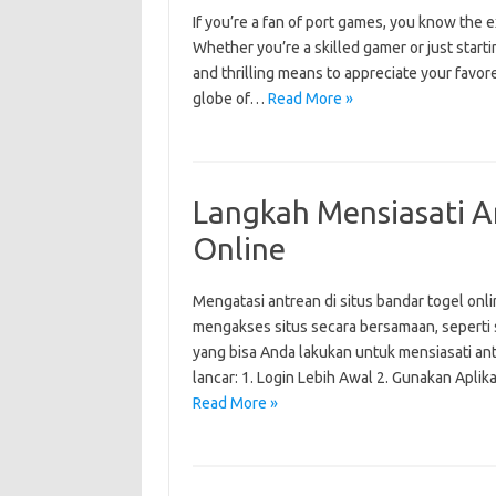
If you’re a fan of port games, you know the 
Whether you’re a skilled gamer or just start
and thrilling means to appreciate your favor
globe of…
Read More »
Langkah Mensiasati An
Online
Mengatasi antrean di situs bandar togel onl
mengakses situs secara bersamaan, seperti
yang bisa Anda lakukan untuk mensiasati an
lancar: 1. Login Lebih Awal 2. Gunakan Aplik
Read More »