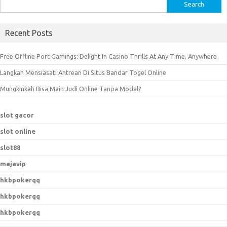
S
e
a
Recent Posts
r
c
Free Offline Port Gamings: Delight In Casino Thrills At Any Time, Anywhere
h
Langkah Mensiasati Antrean Di Situs Bandar Togel Online
f
o
Mungkinkah Bisa Main Judi Online Tanpa Modal?
r
:
slot gacor
slot online
slot88
mejavip
hkbpokerqq
hkbpokerqq
hkbpokerqq