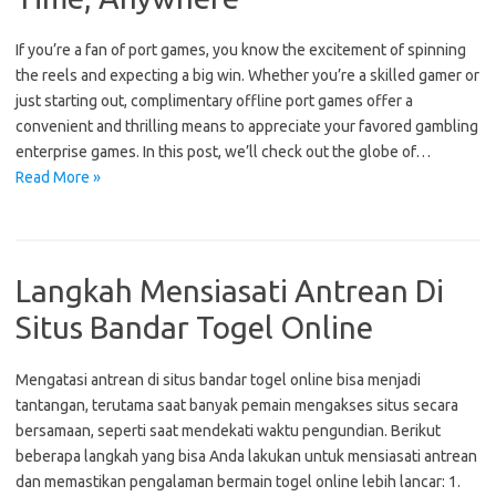
If you’re a fan of port games, you know the excitement of spinning
the reels and expecting a big win. Whether you’re a skilled gamer or
just starting out, complimentary offline port games offer a
convenient and thrilling means to appreciate your favored gambling
enterprise games. In this post, we’ll check out the globe of…
Read More »
Langkah Mensiasati Antrean Di
Situs Bandar Togel Online
Mengatasi antrean di situs bandar togel online bisa menjadi
tantangan, terutama saat banyak pemain mengakses situs secara
bersamaan, seperti saat mendekati waktu pengundian. Berikut
beberapa langkah yang bisa Anda lakukan untuk mensiasati antrean
dan memastikan pengalaman bermain togel online lebih lancar: 1.