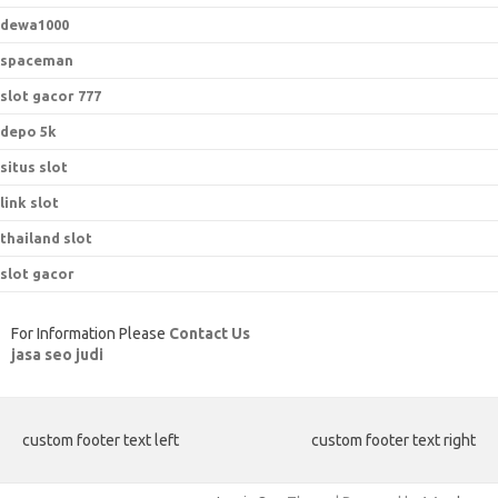
dewa1000
spaceman
slot gacor 777
depo 5k
situs slot
link slot
thailand slot
slot gacor
For Information Please
Contact Us
jasa seo judi
custom footer text left
custom footer text right