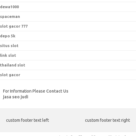
dewa1000
spaceman
slot gacor 777
depo 5k
situs slot
link slot
thailand slot
slot gacor
For Information Please
Contact Us
jasa seo judi
custom footer text left
custom footer text right