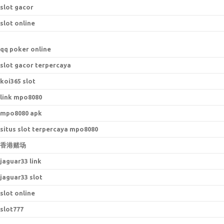
slot gacor
slot online
qq poker online
slot gacor terpercaya
koi365 slot
link mpo8080
mpo8080 apk
situs slot terpercaya mpo8080
香港赌场
jaguar33 link
jaguar33 slot
slot online
slot777