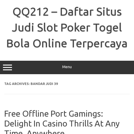
Skip
to
QQ212 – Daftar Situs
content
Judi Slot Poker Togel
Bola Online Terpercaya
Menu
TAG ARCHIVES:
BANDAR JUDI 39
Free Offline Port Gamings:
Delight In Casino Thrills At Any
Time, Anywhere