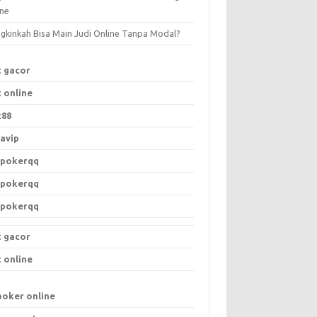
ine
gkinkah Bisa Main Judi Online Tanpa Modal?
t gacor
t online
t88
avip
bpokerqq
bpokerqq
bpokerqq
t gacor
t online
poker online