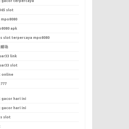
t gacor terpercaya
365 slot
k mpo8080
8080 apk
us slot terpercaya mpo8080
港赌场
uar33 link
uar33 slot
t online
t777
t gacor hari ini
t gacor hari ini
us slot
t