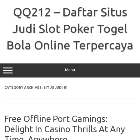
Skip
to
QQ212 – Daftar Situs
content
Judi Slot Poker Togel
Bola Online Terpercaya
Menu
CATEGORY ARCHIVES:
SITUS JUDI 81
Free Offline Port Gamings:
Delight In Casino Thrills At Any
Time, Anywhere