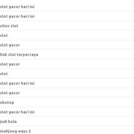
slot gacor hari ini
slot gacor hari ini
situs slot
slot
slot gacor
link slot terpercaya
slot gacor
slot
slot gacor hari ini
slot gacor
sbotop
slot gacor hari ini
judi bola
mahjong ways 2