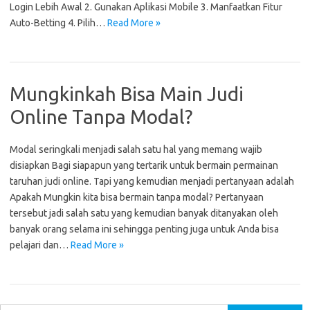
Login Lebih Awal 2. Gunakan Aplikasi Mobile 3. Manfaatkan Fitur
Auto-Betting 4. Pilih…
Read More »
Mungkinkah Bisa Main Judi
Online Tanpa Modal?
Modal seringkali menjadi salah satu hal yang memang wajib
disiapkan Bagi siapapun yang tertarik untuk bermain permainan
taruhan judi online. Tapi yang kemudian menjadi pertanyaan adalah
Apakah Mungkin kita bisa bermain tanpa modal? Pertanyaan
tersebut jadi salah satu yang kemudian banyak ditanyakan oleh
banyak orang selama ini sehingga penting juga untuk Anda bisa
pelajari dan…
Read More »