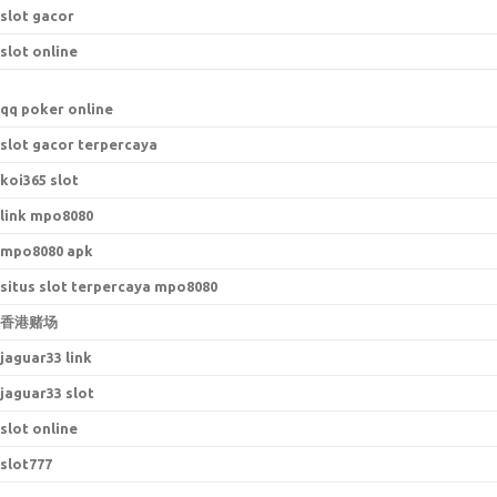
slot gacor
slot online
qq poker online
slot gacor terpercaya
koi365 slot
link mpo8080
mpo8080 apk
situs slot terpercaya mpo8080
香港赌场
jaguar33 link
jaguar33 slot
slot online
slot777