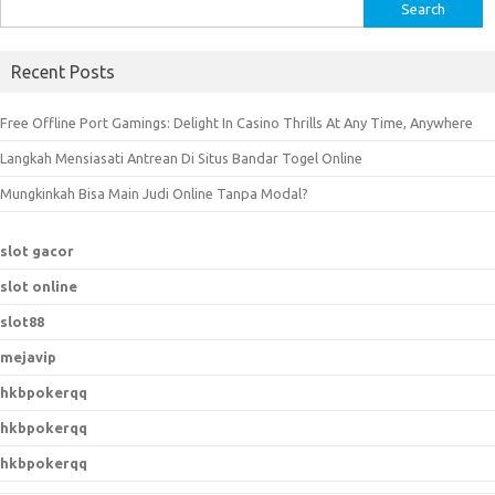
S
e
a
Recent Posts
r
c
Free Offline Port Gamings: Delight In Casino Thrills At Any Time, Anywhere
h
Langkah Mensiasati Antrean Di Situs Bandar Togel Online
f
o
Mungkinkah Bisa Main Judi Online Tanpa Modal?
r
:
slot gacor
slot online
slot88
mejavip
hkbpokerqq
hkbpokerqq
hkbpokerqq