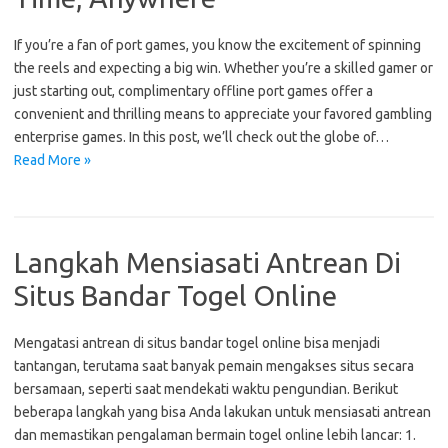
If you’re a fan of port games, you know the excitement of spinning
the reels and expecting a big win. Whether you’re a skilled gamer or
just starting out, complimentary offline port games offer a
convenient and thrilling means to appreciate your favored gambling
enterprise games. In this post, we’ll check out the globe of…
Read More »
Langkah Mensiasati Antrean Di
Situs Bandar Togel Online
Mengatasi antrean di situs bandar togel online bisa menjadi
tantangan, terutama saat banyak pemain mengakses situs secara
bersamaan, seperti saat mendekati waktu pengundian. Berikut
beberapa langkah yang bisa Anda lakukan untuk mensiasati antrean
dan memastikan pengalaman bermain togel online lebih lancar: 1.