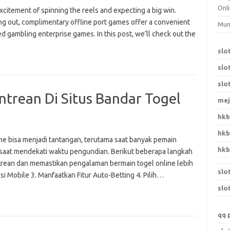
Onl
excitement of spinning the reels and expecting a big win.
ing out, complimentary offline port games offer a convenient
Mun
ed gambling enterprise games. In this post, we’ll check out the
slo
slo
slo
trean Di Situs Bandar Togel
mej
hk
hk
ine bisa menjadi tantangan, terutama saat banyak pemain
hk
 saat mendekati waktu pengundian. Berikut beberapa langkah
trean dan memastikan pengalaman bermain togel online lebih
slo
asi Mobile 3. Manfaatkan Fitur Auto-Betting 4. Pilih…
slo
qq 