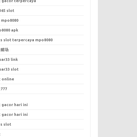
t gacor terpercaya
365 slot
k mpo8080
8080 apk
us slot terpercaya mpo8080
港赌场
uar33 link
uar33 slot
t online
t777
t gacor hari ini
t gacor hari ini
us slot
t