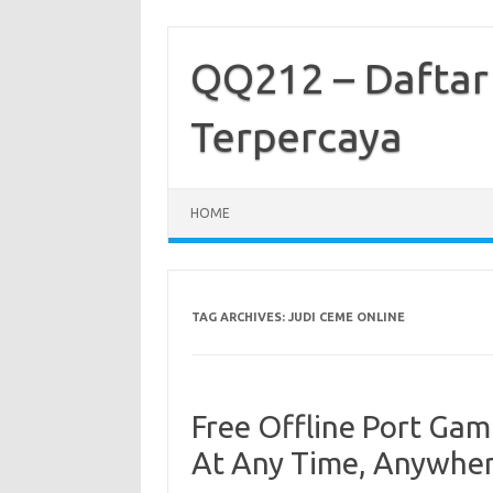
Skip
to
content
QQ212 – Daftar 
Terpercaya
HOME
TAG ARCHIVES:
JUDI CEME ONLINE
Free Offline Port Gami
At Any Time, Anywhe