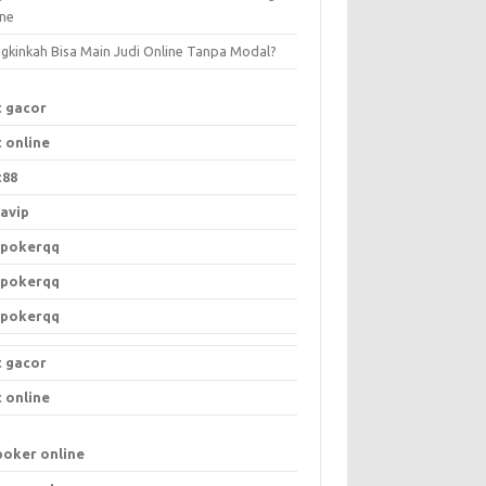
ine
gkinkah Bisa Main Judi Online Tanpa Modal?
t gacor
t online
t88
avip
bpokerqq
bpokerqq
bpokerqq
t gacor
t online
poker online