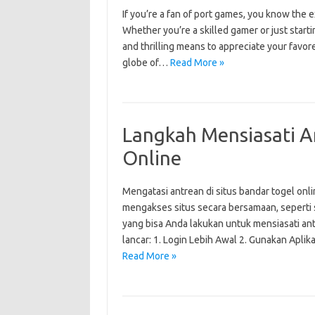
If you’re a fan of port games, you know the 
Whether you’re a skilled gamer or just start
and thrilling means to appreciate your favor
globe of…
Read More »
Langkah Mensiasati An
Online
Mengatasi antrean di situs bandar togel onl
mengakses situs secara bersamaan, seperti
yang bisa Anda lakukan untuk mensiasati an
lancar: 1. Login Lebih Awal 2. Gunakan Aplik
Read More »