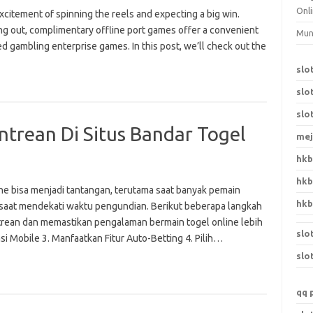
Onl
excitement of spinning the reels and expecting a big win.
ing out, complimentary offline port games offer a convenient
Mun
ed gambling enterprise games. In this post, we’ll check out the
slo
slo
slo
trean Di Situs Bandar Togel
mej
hk
hk
ine bisa menjadi tantangan, terutama saat banyak pemain
hk
 saat mendekati waktu pengundian. Berikut beberapa langkah
trean dan memastikan pengalaman bermain togel online lebih
slo
asi Mobile 3. Manfaatkan Fitur Auto-Betting 4. Pilih…
slo
qq 