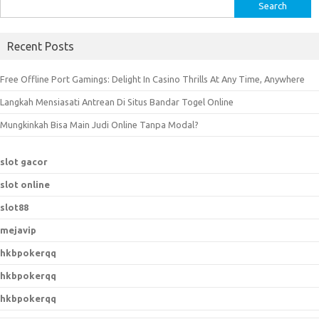
S
e
a
Recent Posts
r
c
Free Offline Port Gamings: Delight In Casino Thrills At Any Time, Anywhere
h
Langkah Mensiasati Antrean Di Situs Bandar Togel Online
f
o
Mungkinkah Bisa Main Judi Online Tanpa Modal?
r
:
slot gacor
slot online
slot88
mejavip
hkbpokerqq
hkbpokerqq
hkbpokerqq