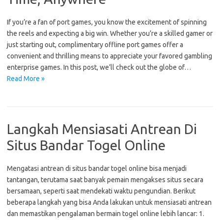
If you’re a fan of port games, you know the excitement of spinning
the reels and expecting a big win. Whether you’re a skilled gamer or
just starting out, complimentary offline port games offer a
convenient and thrilling means to appreciate your favored gambling
enterprise games. In this post, we’ll check out the globe of…
Read More »
Langkah Mensiasati Antrean Di
Situs Bandar Togel Online
Mengatasi antrean di situs bandar togel online bisa menjadi
tantangan, terutama saat banyak pemain mengakses situs secara
bersamaan, seperti saat mendekati waktu pengundian. Berikut
beberapa langkah yang bisa Anda lakukan untuk mensiasati antrean
dan memastikan pengalaman bermain togel online lebih lancar: 1.