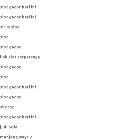
slot gacor hari ini
slot gacor hari ini
situs slot
slot
slot gacor
link slot terpercaya
slot gacor
slot
slot gacor hari ini
slot gacor
sbotop
slot gacor hari ini
judi bola
mahjong ways 2