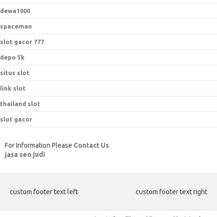
dewa1000
spaceman
slot gacor 777
depo 5k
situs slot
link slot
thailand slot
slot gacor
For Information Please
Contact Us
jasa seo judi
custom footer text left
custom footer text right