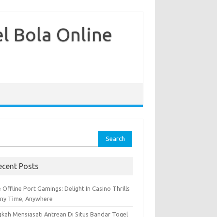
el Bola Online
rch
ecent Posts
 Offline Port Gamings: Delight In Casino Thrills
Any Time, Anywhere
gkah Mensiasati Antrean Di Situs Bandar Togel