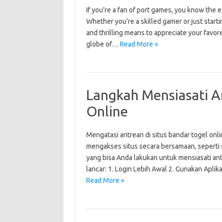
If you’re a fan of port games, you know the 
Whether you’re a skilled gamer or just start
and thrilling means to appreciate your favor
globe of…
Read More »
Langkah Mensiasati An
Online
Mengatasi antrean di situs bandar togel onl
mengakses situs secara bersamaan, seperti
yang bisa Anda lakukan untuk mensiasati an
lancar: 1. Login Lebih Awal 2. Gunakan Aplik
Read More »