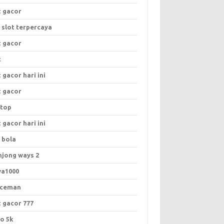
t gacor
k slot terpercaya
t gacor
t
t gacor hari ini
t gacor
top
t gacor hari ini
i bola
jong ways 2
a1000
aceman
t gacor 777
o 5k