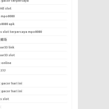
t gacor terpercaya
365 slot
k mpo8080
8080 apk
us slot terpercaya mpo8080
港赌场
uar33 link
uar33 slot
t online
t777
t gacor hari ini
t gacor hari ini
us slot
t