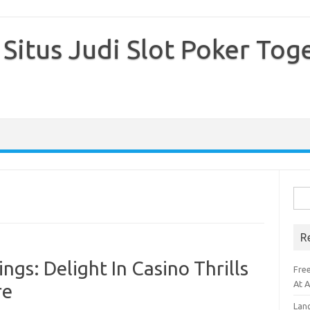
Situs Judi Slot Poker Tog
Sea
for:
R
ngs: Delight In Casino Thrills
Free
At 
re
Lan