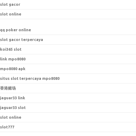
slot gacor
slot online
qq poker online
slot gacor terpercaya
koi365 slot
link mpo8080
mpo8080 apk
situs slot terpercaya mpo8080
香港赌场
jaguar33 link
jaguar33 slot
slot online
slot777