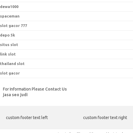
dewa1000
spaceman
slot gacor 777
depo 5k
situs slot
link slot
thailand slot
slot gacor
For Information Please
Contact Us
jasa seo judi
custom footer text left
custom footer text right