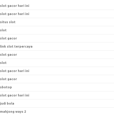
slot gacor hari ini
slot gacor hari ini
situs slot
slot
slot gacor
link slot terpercaya
slot gacor
slot
slot gacor hari ini
slot gacor
sbotop
slot gacor hari ini
judi bola
mahjong ways 2