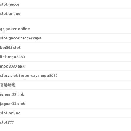
slot gacor
slot online
qq poker online
slot gacor terpercaya
koi365 slot
link mpo8080
mpo8080 apk
situs slot terpercaya mpo8080
香港赌场
jaguar33 link
jaguar33 slot
slot online
slot777