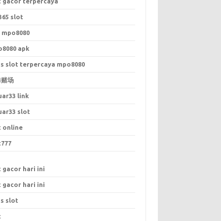
t gacor terpercaya
365 slot
k mpo8080
8080 apk
us slot terpercaya mpo8080
港赌场
uar33 link
uar33 slot
t online
t777
t gacor hari ini
t gacor hari ini
us slot
t