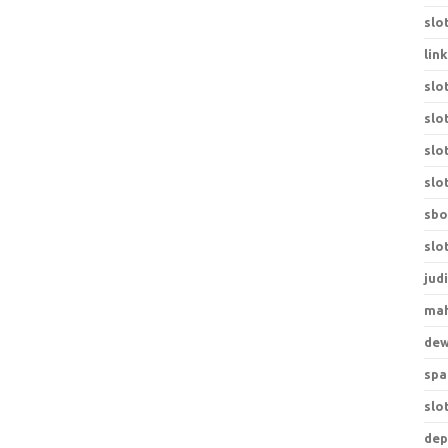
slo
lin
slo
slo
slo
slo
sbo
slo
jud
mah
dew
sp
slo
dep