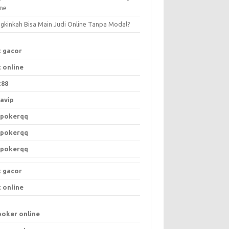
ine
gkinkah Bisa Main Judi Online Tanpa Modal?
t gacor
t online
t88
avip
bpokerqq
bpokerqq
bpokerqq
t gacor
t online
poker online