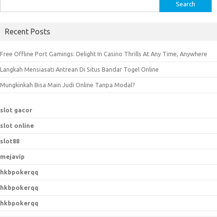
S
e
a
Recent Posts
r
c
Free Offline Port Gamings: Delight In Casino Thrills At Any Time, Anywhere
h
Langkah Mensiasati Antrean Di Situs Bandar Togel Online
f
o
Mungkinkah Bisa Main Judi Online Tanpa Modal?
r
:
slot gacor
slot online
slot88
mejavip
hkbpokerqq
hkbpokerqq
hkbpokerqq