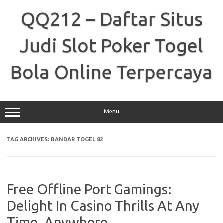
Skip
to
QQ212 – Daftar Situs
content
Judi Slot Poker Togel
Bola Online Terpercaya
Menu
TAG ARCHIVES:
BANDAR TOGEL 82
Free Offline Port Gamings:
Delight In Casino Thrills At Any
Time, Anywhere