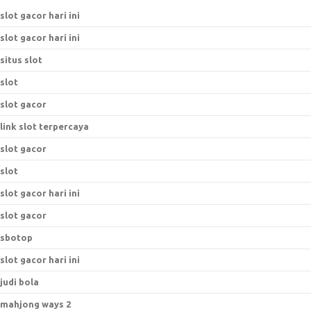
slot gacor hari ini
slot gacor hari ini
situs slot
slot
slot gacor
link slot terpercaya
slot gacor
slot
slot gacor hari ini
slot gacor
sbotop
slot gacor hari ini
judi bola
mahjong ways 2