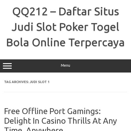
Skip
to
QQ212 – Daftar Situs
content
Judi Slot Poker Togel
Bola Online Terpercaya
Menu
TAG ARCHIVES:
JUDI SLOT 1
Free Offline Port Gamings:
Delight In Casino Thrills At Any
Time, Anywhere