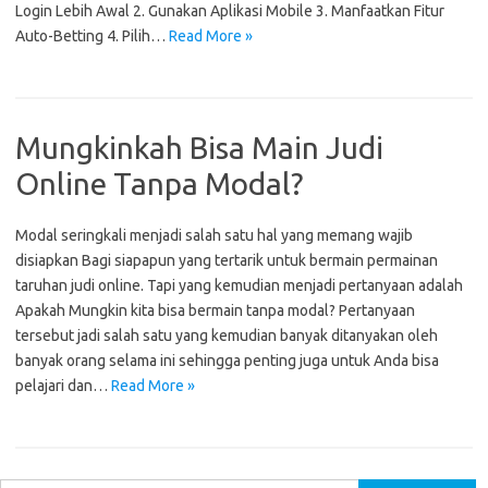
Login Lebih Awal 2. Gunakan Aplikasi Mobile 3. Manfaatkan Fitur
Auto-Betting 4. Pilih…
Read More »
Mungkinkah Bisa Main Judi
Online Tanpa Modal?
Modal seringkali menjadi salah satu hal yang memang wajib
disiapkan Bagi siapapun yang tertarik untuk bermain permainan
taruhan judi online. Tapi yang kemudian menjadi pertanyaan adalah
Apakah Mungkin kita bisa bermain tanpa modal? Pertanyaan
tersebut jadi salah satu yang kemudian banyak ditanyakan oleh
banyak orang selama ini sehingga penting juga untuk Anda bisa
pelajari dan…
Read More »