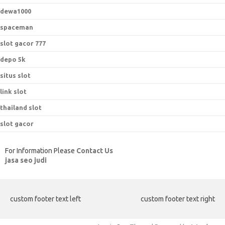
dewa1000
spaceman
slot gacor 777
depo 5k
situs slot
link slot
thailand slot
slot gacor
For Information Please
Contact Us
jasa seo judi
custom footer text left
custom footer text right