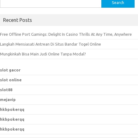
S
e
a
Recent Posts
r
c
Free Offline Port Gamings: Delight In Casino Thrills At Any Time, Anywhere
h
Langkah Mensiasati Antrean Di Situs Bandar Togel Online
f
o
Mungkinkah Bisa Main Judi Online Tanpa Modal?
r
:
slot gacor
slot online
slot88
mejavip
hkbpokerqq
hkbpokerqq
hkbpokerqq