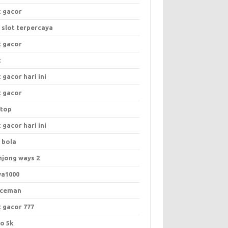
t gacor
k slot terpercaya
t gacor
t
t gacor hari ini
t gacor
top
t gacor hari ini
i bola
jong ways 2
a1000
aceman
t gacor 777
o 5k