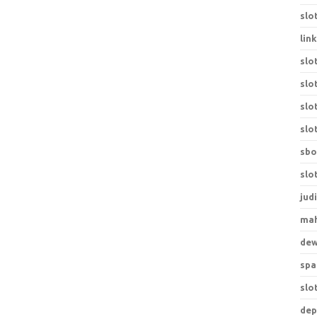
slo
lin
slo
slo
slo
slo
sbo
slo
jud
mah
dew
sp
slo
dep