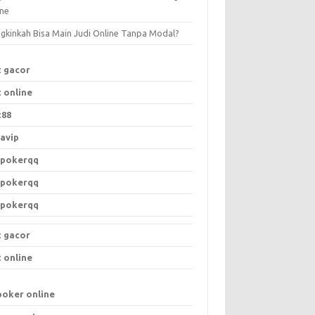
ine
gkinkah Bisa Main Judi Online Tanpa Modal?
t gacor
t online
t88
avip
bpokerqq
bpokerqq
bpokerqq
t gacor
t online
poker online