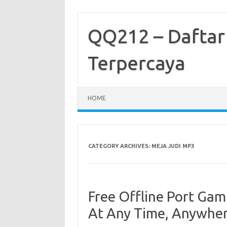
Skip
to
content
QQ212 – Daftar 
Terpercaya
HOME
CATEGORY ARCHIVES:
MEJA JUDI MP3
Free Offline Port Gami
At Any Time, Anywhe