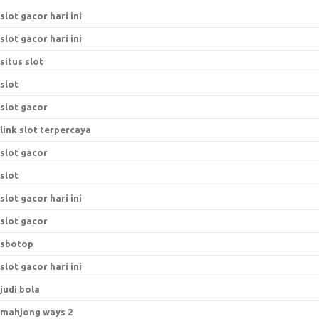
slot gacor hari ini
slot gacor hari ini
situs slot
slot
slot gacor
link slot terpercaya
slot gacor
slot
slot gacor hari ini
slot gacor
sbotop
slot gacor hari ini
judi bola
mahjong ways 2