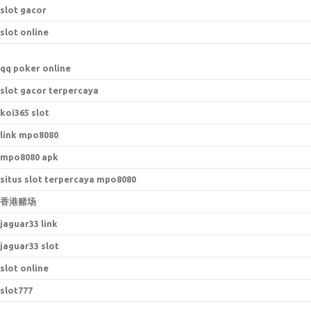
slot gacor
slot online
qq poker online
slot gacor terpercaya
koi365 slot
link mpo8080
mpo8080 apk
situs slot terpercaya mpo8080
香港赌场
jaguar33 link
jaguar33 slot
slot online
slot777