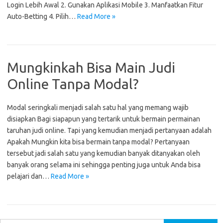
Login Lebih Awal 2. Gunakan Aplikasi Mobile 3. Manfaatkan Fitur
Auto-Betting 4. Pilih…
Read More »
Mungkinkah Bisa Main Judi
Online Tanpa Modal?
Modal seringkali menjadi salah satu hal yang memang wajib
disiapkan Bagi siapapun yang tertarik untuk bermain permainan
taruhan judi online. Tapi yang kemudian menjadi pertanyaan adalah
Apakah Mungkin kita bisa bermain tanpa modal? Pertanyaan
tersebut jadi salah satu yang kemudian banyak ditanyakan oleh
banyak orang selama ini sehingga penting juga untuk Anda bisa
pelajari dan…
Read More »