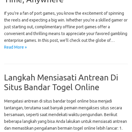
If you’re a fan of port games, you know the excitement of spinning
the reels and expecting a big win. Whether you’re a skilled gamer or
just starting out, complimentary offline port games offer a
convenient and thrilling means to appreciate your favored gambling
enterprise games. In this post, we’ll check out the globe of…
Read More »
Langkah Mensiasati Antrean Di
Situs Bandar Togel Online
Mengatasi antrean di situs bandar togel online bisa menjadi
tantangan, terutama saat banyak pemain mengakses situs secara
bersamaan, seperti saat mendekati waktu pengundian. Berikut
beberapa langkah yang bisa Anda lakukan untuk mensiasati antrean
dan memastikan pengalaman bermain togel online lebih lancar: 1.