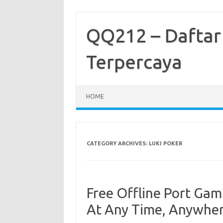
Skip
to
content
QQ212 – Daftar 
Terpercaya
HOME
CATEGORY ARCHIVES:
LUKI POKER
Free Offline Port Gami
At Any Time, Anywhe