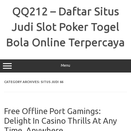
Skip
to
QQ212 – Daftar Situs
content
Judi Slot Poker Togel
Bola Online Terpercaya
Menu
CATEGORY ARCHIVES:
SITUS JUDI 66
Free Offline Port Gamings:
Delight In Casino Thrills At Any
Time, Anywhere