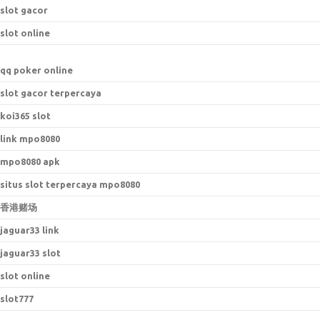
slot gacor
slot online
qq poker online
slot gacor terpercaya
koi365 slot
link mpo8080
mpo8080 apk
situs slot terpercaya mpo8080
香港赌场
jaguar33 link
jaguar33 slot
slot online
slot777