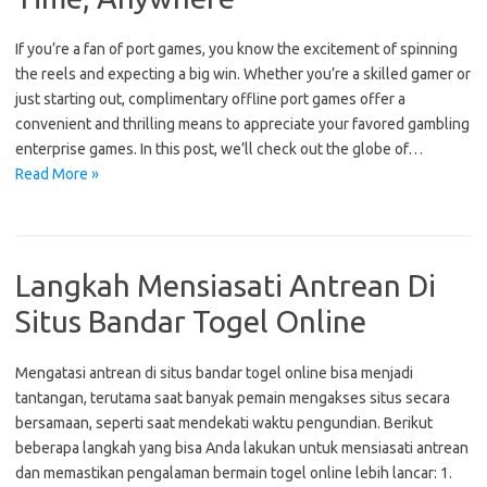
If you’re a fan of port games, you know the excitement of spinning
the reels and expecting a big win. Whether you’re a skilled gamer or
just starting out, complimentary offline port games offer a
convenient and thrilling means to appreciate your favored gambling
enterprise games. In this post, we’ll check out the globe of…
Read More »
Langkah Mensiasati Antrean Di
Situs Bandar Togel Online
Mengatasi antrean di situs bandar togel online bisa menjadi
tantangan, terutama saat banyak pemain mengakses situs secara
bersamaan, seperti saat mendekati waktu pengundian. Berikut
beberapa langkah yang bisa Anda lakukan untuk mensiasati antrean
dan memastikan pengalaman bermain togel online lebih lancar: 1.