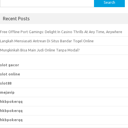
S
e
a
Recent Posts
r
c
Free Offline Port Gamings: Delight In Casino Thrills At Any Time, Anywhere
h
Langkah Mensiasati Antrean Di Situs Bandar Togel Online
f
o
Mungkinkah Bisa Main Judi Online Tanpa Modal?
r
:
slot gacor
slot online
slot88
mejavip
hkbpokerqq
hkbpokerqq
hkbpokerqq