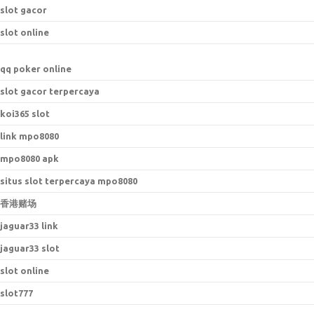
slot gacor
slot online
qq poker online
slot gacor terpercaya
koi365 slot
link mpo8080
mpo8080 apk
situs slot terpercaya mpo8080
香港赌场
jaguar33 link
jaguar33 slot
slot online
slot777