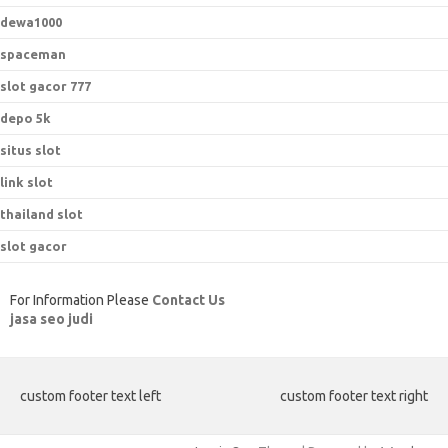
dewa1000
spaceman
slot gacor 777
depo 5k
situs slot
link slot
thailand slot
slot gacor
For Information Please
Contact Us
jasa seo judi
custom footer text left
custom footer text right