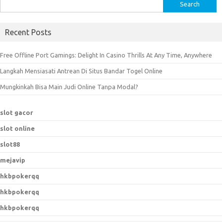
S
e
a
Recent Posts
r
c
Free Offline Port Gamings: Delight In Casino Thrills At Any Time, Anywhere
h
Langkah Mensiasati Antrean Di Situs Bandar Togel Online
f
o
Mungkinkah Bisa Main Judi Online Tanpa Modal?
r
:
slot gacor
slot online
slot88
mejavip
hkbpokerqq
hkbpokerqq
hkbpokerqq