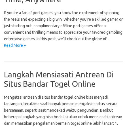
If you’re a fan of port games, you know the excitement of spinning
the reels and expecting a big win. Whether you’re a skilled gamer or
just starting out, complimentary offline port games offer a
convenient and thrilling means to appreciate your favored gambling
enterprise games. In this post, we’ll check out the globe of…
Read More »
Langkah Mensiasati Antrean Di
Situs Bandar Togel Online
Mengatasi antrean di situs bandar togel online bisa menjadi
tantangan, terutama saat banyak pemain mengakses situs secara
bersamaan, seperti saat mendekati waktu pengundian. Berikut
beberapa langkah yang bisa Anda lakukan untuk mensiasati antrean
dan memastikan pengalaman bermain togel online lebih lancar: 1.