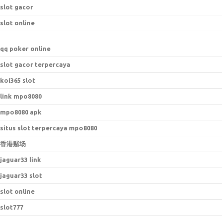
slot gacor
slot online
qq poker online
slot gacor terpercaya
koi365 slot
link mpo8080
mpo8080 apk
situs slot terpercaya mpo8080
香港赌场
jaguar33 link
jaguar33 slot
slot online
slot777