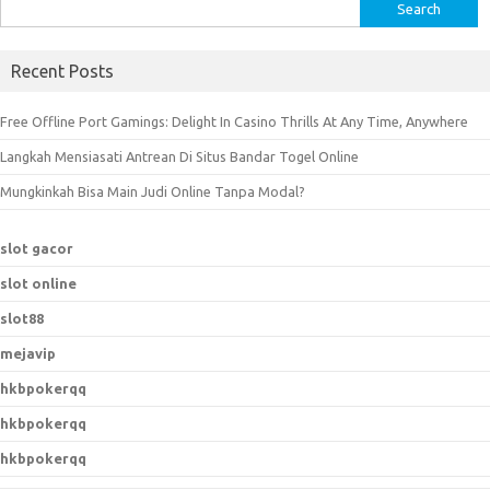
S
e
a
Recent Posts
r
c
Free Offline Port Gamings: Delight In Casino Thrills At Any Time, Anywhere
h
Langkah Mensiasati Antrean Di Situs Bandar Togel Online
f
o
Mungkinkah Bisa Main Judi Online Tanpa Modal?
r
:
slot gacor
slot online
slot88
mejavip
hkbpokerqq
hkbpokerqq
hkbpokerqq