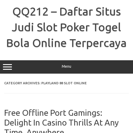
Skip
to
QQ212 – Daftar Situs
content
Judi Slot Poker Togel
Bola Online Terpercaya
Menu
CATEGORY ARCHIVES:
PLAYLAND 88 SLOT ONLINE
Free Offline Port Gamings:
Delight In Casino Thrills At Any
Time, Anywhere